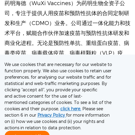
药明海德（WuXi Vaccines）为药明生物全资子公
司，专注于提供人用疫苗和预防性抗体的合同定制研
发和生产（CDMO）业务。公司通过一体化能力和技
术平台，赋能合作伙伴加速疫苗与预防性抗体研发和
商业化进程。无论是预防性单抗、重组蛋白疫苗、病
毒类疫苗、病毒载体疫苗、病毒样颗粒（VLP）疫
苗、外膜囊泡（OMV）疫苗、核酸疫苗还是结合疫
We use cookies that are necessary for our website to
function properly. We also use cookies to retain user
苗，公司都能够通过精深的技术专长、广泛的监管知
preferences, for analysing our website traffic and for
识、一流的质量体系、先进的CMC开发能力、多元
statistical and web-traffic marketing purposes. By
clicking “accept all”, you provide your specific
化的技术平台（如哺乳动物细胞、微生物、病毒、蛋
and active consent for the use of last-
白结合技术）以及充沛的GMP产能，为合作伙伴提
mentioned categories of cookies. To see a list of the
cookies and their purpose,
click here.
Please see
供从开发到大规模商业化生产的端到端服务，在全球
section 6 in our
Privacy Policy
for more information
on (i) how we use cookies and (ii) your rights and
市场交付疫苗和预防性抗体产品，为公众健康保驾护
actions in relation to data protection.
航。如需了解更多信息，请访